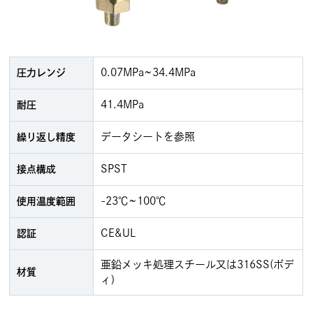
0.07MPa~34.4MPa
圧力レンジ
41.4MPa
耐圧
データシートを参照
繰り返し精度
SPST
接点構成
-23℃~100℃
使用温度範囲
CE&UL
認証
亜鉛メッキ処理スチール又は316SS(ボデ
材質
ィ)