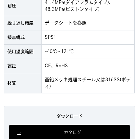
41.4MPa(ダイアフラムタイプ)、
耐圧
48.3MPa(ピストンタイプ)
データシートを参照
繰り返し精度
SPST
接点構成
-40℃~121℃
使用温度範囲
CE、RoHS
認証
亜鉛メッキ処理スチール又は316SS(ボデ
材質
ィ)
ダウンロード
カタログ