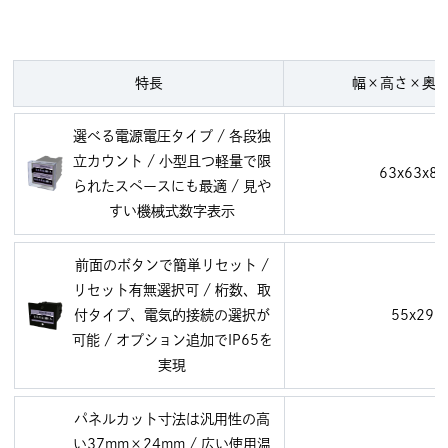
特長
幅×高さ×奥行
選べる電源電圧タイプ / 各段独
立カウント / 小型且つ軽量で限
63x63x81
られたスペースにも最適 / 見や
すい機械式数字表示
前面のボタンで簡単リセット /
リセット有無選択可 / 桁数、取
付タイプ、電気的接続の選択が
55x29.5
可能 / オプション追加でIP65を
実現
パネルカット寸法は汎用性の高
い37mm×24mm / 広い使用温